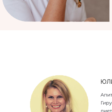
ЮЛ
Апит
Гиру
дие