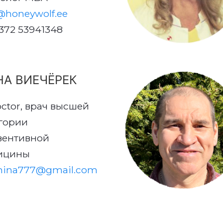
@honeywolf.ee
+372 53941348
НА ВИЕЧЁРЕК
ctor, врач высшей
гории
вентивной
ицины
nina777@gmail.com