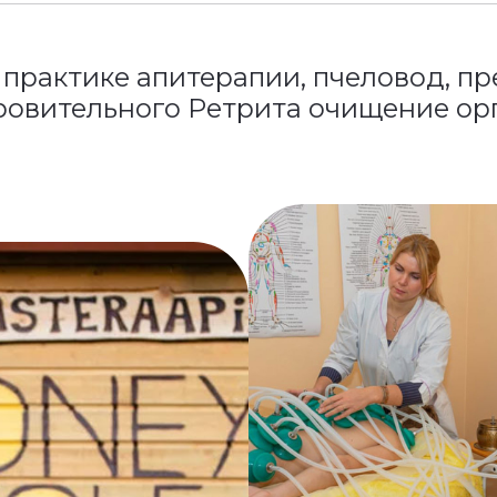
в практике апитерапии, пчеловод, п
ровительного Рeтрита очищение орг