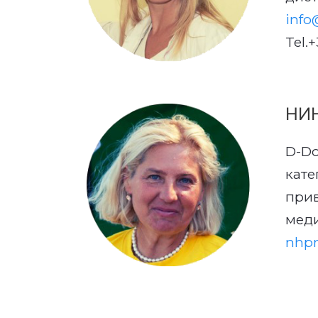
info
Tel.
НИ
D-Do
кате
при
мед
nhp