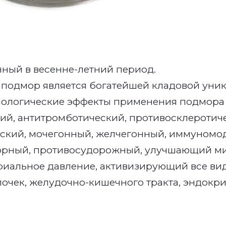
ный в весенне-летний период.
 подмор является богатейшей кладовой уни
логические эффекты применения подмора п
ий, антитромботический, противосклеротич
еский, мочегонный, желчегонный, иммуномо
торный, противосудорожный, улучшающий м
риальное давление, активизирующий все ви
очек, желудочно-кишечного тракта, эндокр