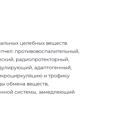
кальных целебных веществ.
чел: противо­воспалительный,
еский, радиопротекторный,
дулирующий, адаптогенный,
икроциркуляцию и тро­фику
ды обмена веществ,
инной си­стемы, замедляющий