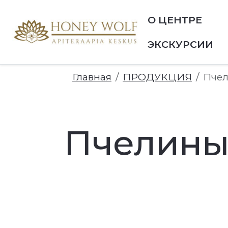
О ЦЕНТРЕ
ЭКСКУРСИИ
Главная
ПРОДУКЦИЯ
Пче
GGLE_SUBMENU_LABEL
Пчелиный
TOGGLE_SUBMENU_LABEL