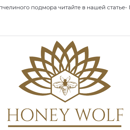
 пчелиного подмора читайте в нашей статье