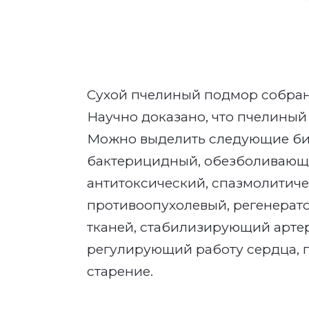
Сухой пчелиный подмор собран
Научно доказано, что пчелиный
Можно выделить следующие био
бактерицидный, обезболива­ющ
антитоксический, спазмолитич
проти­воопухолевый, регенера
тканей, стабилизирующий арте
регулирующий работу сердца, п
старение.