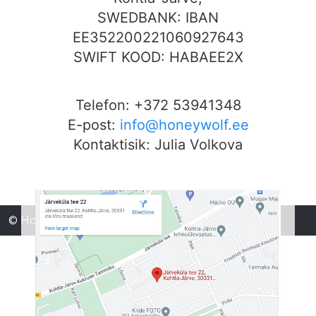
SWEDBANK: IBAN
EE352200221060927643
SWIFT KOOD: HABAEE2X
Telefon: +372 53941348
E-post:
info@honeywolf.ee
Kontaktisik: Julia Volkova
© HoneyWolf OÜ 2026, Design by
CompLand