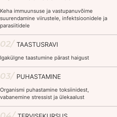
Keha immuunsuse ja vastupanuvõime
suurendamine viirustele, infektsioonidele ja
parasiitidele
02/
TAASTUSRAVI
Igakülgne taastumine pärast haigust
03/
PUHASTAMINE
Organismi puhastamine toksiinidest,
vabanemine stressist ja ülekaalust
04/
TERVISEKURSUS